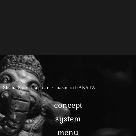
Shisha Salon masacari
masacari HAKATA
concept
system
menu