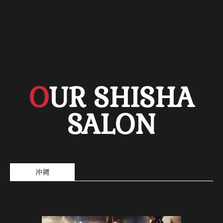
O
UR SHISHA
SALON
沖縄