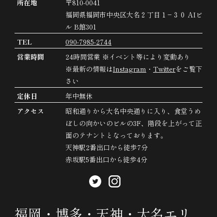
所在地
〒810-0041
福岡県福岡市中央区大名２丁目１−３０ AIビ
ル B館301
TEL
090-7985-2744
営業時間
24時間営業 ※イベント等により変動あり
※最新の情報は
Instagram
・
Twitter
をご覧下
さい
定休日
年中無休
アクセス
昭和通りから大名中央通りに入り、食堂うめ
ぼしの向かいのビルの3F、階段を上がって正
面のテナントとなっております。
天神駅2番出口から徒歩7分
赤坂駅5番出口から徒歩4分
福岡・博多・天神・大名エリ